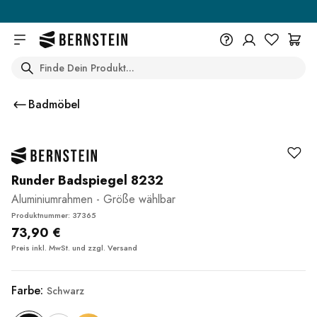
Skip to main content
Search
+49 614 55 98 830
Du wünschst eine Beratung? Wir
Badmöbel
sind persönlich für Dich da.
Help Center (FAQ)
Beratung vereinbaren
Runder Badspiegel 8232
Aluminiumrahmen - Größe wählbar
Produktnummer: 37365
73,90 €
Preis inkl. MwSt. und zzgl.
Versand
Farbe:
Schwarz