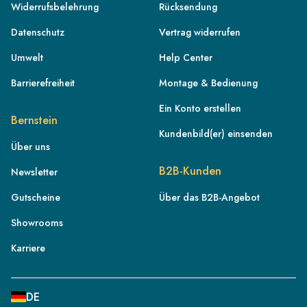
Widerrufsbelehrung
Rücksendung
Datenschutz
Vertrag widerrufen
Umwelt
Help Center
Barrierefreiheit
Montage & Bedienung
Ein Konto erstellen
Bernstein
Kundenbild(er) einsenden
Über uns
DE
B2B-Kunden
Newsletter
AT
Gutscheine
Über das B2B-Angebot
CH
Showrooms
FR
IT
Karriere
NL
BE
DE