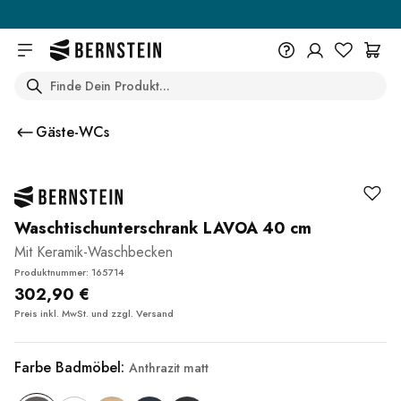
Skip to main content
Search
+49 614 55 98 830
Du wünschst eine Beratung? Wir
Gäste-WCs
sind persönlich für Dich da.
Help Center (FAQ)
Beratung vereinbaren
Waschtischunterschrank LAVOA 40 cm
Mit Keramik-Waschbecken
Produktnummer: 165714
302,90 €
Preis inkl. MwSt. und zzgl.
Versand
Farbe Badmöbel:
Anthrazit matt