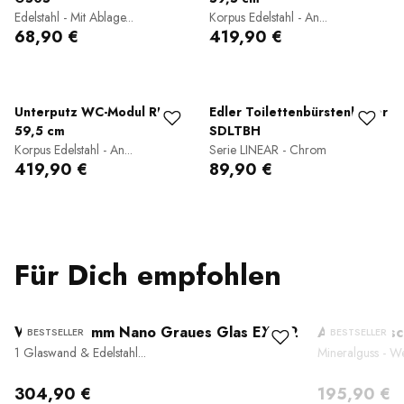
Edelstahl - Mit Ablage...
Korpus Edelstahl - An...
68,90 €
419,90 €
Unterputz WC-Modul RIA
Edler Toilettenbürstenhalter
59,5 cm
SDLTBH
Korpus Edelstahl - An...
Serie LINEAR - Chrom
419,90 €
89,90 €
Für Dich empfohlen
Walk-In 10 mm Nano Graues Glas EX102
Aufsatzwas
BESTSELLER
BESTSELLER
1 Glaswand & Edelstahl...
Mineralguss - We
304,90 €
195,90 €