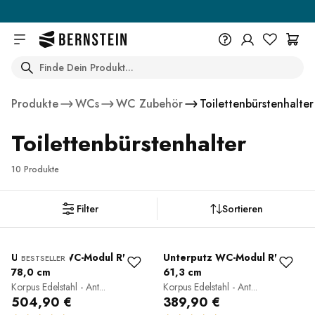
Skip to main content
Search
+49 614 55 98 830
Du wünschst eine Beratung? Wir
Produkte
WCs
WC Zubehör
Toilettenbürstenhalter
sind persönlich für Dich da.
Help Center (FAQ)
Toilettenbürstenhalter
Beratung vereinbaren
10 Produkte
Filter
Sortieren
Unterputz WC-Modul RIA
Unterputz WC-Modul RIA
BESTSELLER
78,0 cm
61,3 cm
Korpus Edelstahl - Ant...
Korpus Edelstahl - Ant...
504,90 €
389,90 €