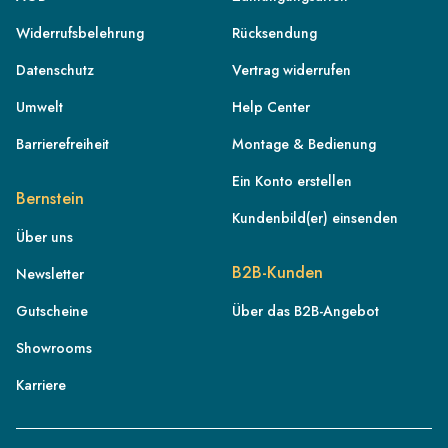
Widerrufsbelehrung
Rücksendung
Datenschutz
Vertrag widerrufen
Umwelt
Help Center
Barrierefreiheit
Montage & Bedienung
Ein Konto erstellen
Bernstein
Kundenbild(er) einsenden
Über uns
DE
B2B-Kunden
Newsletter
AT
Gutscheine
Über das B2B-Angebot
CH
Showrooms
FR
IT
Karriere
NL
BE