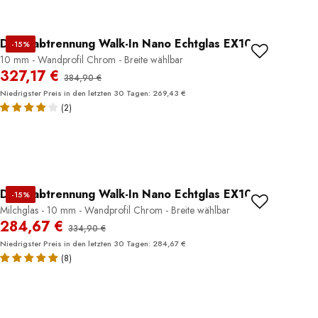
Duschabtrennung Walk-In Nano Echtglas EX101
-15%
10 mm - Wandprofil Chrom - Breite wählbar
327,17 €
384,90 €
Niedrigster Preis in den letzten 30 Tagen: 269,43 €
(2)
Duschabtrennung Walk-In Nano Echtglas EX101
-15%
Milchglas - 10 mm - Wandprofil Chrom - Breite wählbar
284,67 €
334,90 €
Niedrigster Preis in den letzten 30 Tagen: 284,67 €
(8)