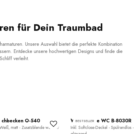
ren für Dein Traumbad
harmaturen. Unsere Auswahl bietet die perfekte Kombination
bessern. Entdecke unsere hochwertigen Designs und finde die
hliff verleiht.
schbecken O-540
Wand-Hänge WC B-8030R
BESTSELLER
 Weiß, matt - Zusatzblende wählbar
Inkl. Softclose-Deckel - Spülrandlos 
glänzend