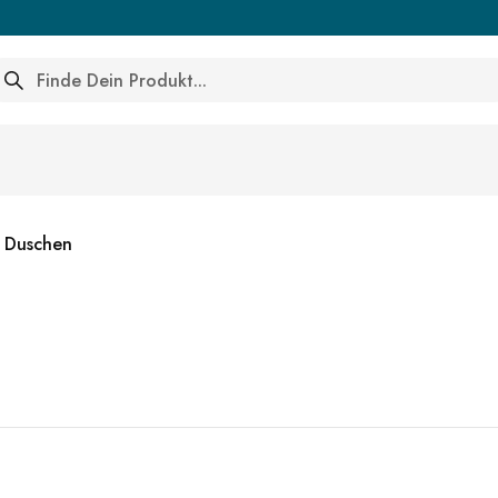
arch
n Duschen