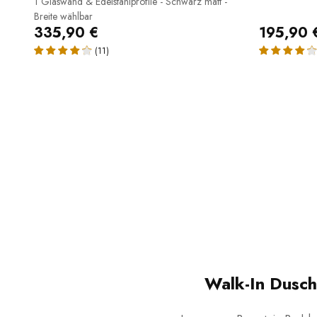
1 Glaswand & Edelstahlprofile - Schwarz matt -
Breite wählbar
335,90 €
195,90 
(11)
Walk-In Dusch