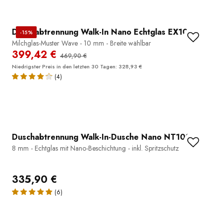
Duschabtrennung Walk-In Nano Echtglas EX101
-15%
Milchglas-Muster Wave - 10 mm - Breite wählbar
399,42 €
469,90 €
Niedrigster Preis in den letzten 30 Tagen: 328,93 €
(4)
Duschabtrennung Walk-In-Dusche Nano NT109
8 mm - Echtglas mit Nano-Beschichtung - inkl. Spritzschutz
335,90 €
(6)