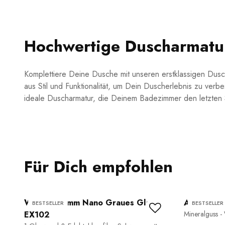
Hochwertige Duscharmatu
Komplettiere Deine Dusche mit unseren erstklassigen Dusc
aus Stil und Funktionalität, um Dein Duscherlebnis zu ver
ideale Duscharmatur, die Deinem Badezimmer den letzten Sc
Für Dich empfohlen
Walk-In 10 mm Nano Graues Glas
Aufsatzwa
BESTSELLER
BESTSELLER
EX102
Mineralguss -