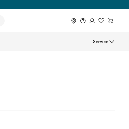
+49 614 55 98 830
Service
Du wünschst eine Beratung? Wir
sind persönlich für Dich da.
Help Center (FAQ)
Help Center
Beratung vereinbaren
Montageanleitungen
Zahlungsarten
Versand
B2B