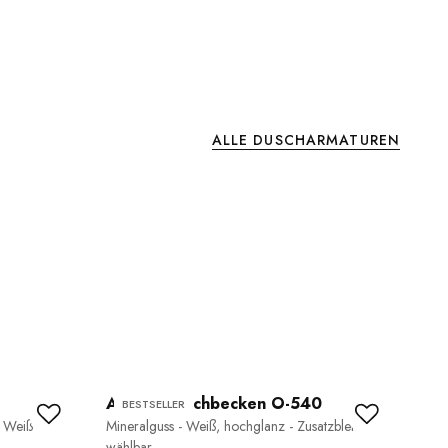
ALLE DUSCHARMATUREN
Aufsatzwaschbecken O-540
Fl
BESTSELLER
B
- Weiß
Mineralguss - Weiß, hochglanz - Zusatzblende
VI
wählbar