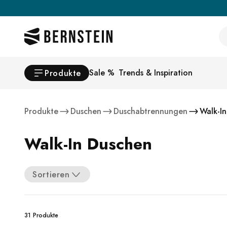
Skip to main content
Se
Sale %
Trends & Inspiration
Produkte
Produkte
Duschen
Duschabtrennungen
Walk-I
Walk-In Duschen
Sortieren
31 Produkte