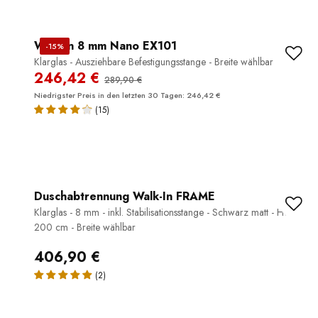
Walk-In 8 mm Nano EX101
-15%
Klarglas - Ausziehbare Befestigungsstange - Breite wählbar
246,42 €
289,90 €
Niedrigster Preis in den letzten 30 Tagen: 246,42 €
(15)
Duschabtrennung Walk-In FRAME
Klarglas - 8 mm - inkl. Stabilisationsstange - Schwarz matt - Höhe
200 cm - Breite wählbar
406,90 €
(2)