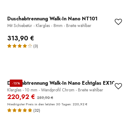
Duschabtrennung Walk-In Nano NT101
Mit Schiebetür - Klarglas - 8mm - Breite wählbar
313,90 €
(3)
Duschabtrennung Walk-In Nano Echtglas EX101
-15%
Klarglas - 10 mm - Wandprofil Chrom - Breite wählbar
220,92 €
259,90 €
Niedrigster Preis in den letzten 30 Tagen: 220,92 €
(32)