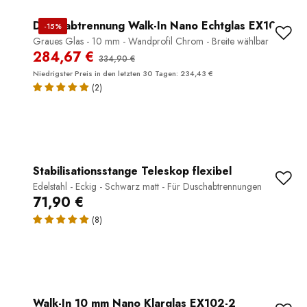
Duschabtrennung Walk-In Nano Echtglas EX101
-15%
Graues Glas - 10 mm - Wandprofil Chrom - Breite wählbar
284,67 €
334,90 €
Niedrigster Preis in den letzten 30 Tagen: 234,43 €
(2)
Stabilisationsstange Teleskop flexibel
Edelstahl - Eckig - Schwarz matt - Für Duschabtrennungen
71,90 €
(8)
Walk-In 10 mm Nano Klarglas EX102-2