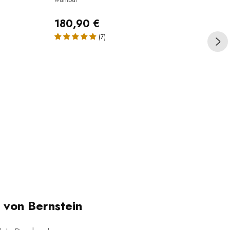
Stei
180,90 €
36
(7)
 von Bernstein