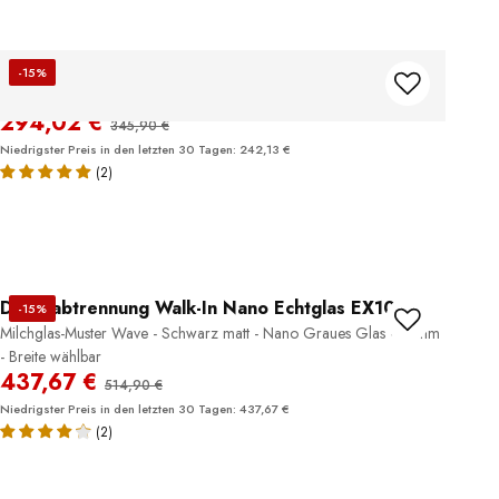
Duschabtrennung Walk-In Nano EX101
-15%
Graues Glas - 8 mm - Wandprofil Schwarz - Breite wählbar
294,02 €
345,90 €
Niedrigster Preis in den letzten 30 Tagen: 242,13 €
(2)
Duschabtrennung Walk-In Nano Echtglas EX101
-15%
Milchglas-Muster Wave - Schwarz matt - Nano Graues Glas - 10mm
- Breite wählbar
437,67 €
514,90 €
Niedrigster Preis in den letzten 30 Tagen: 437,67 €
(2)