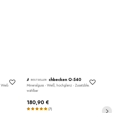
Aufsatzwaschbecken O-540
Fl
BESTSELLER
B
- Weiß
Mineralguss - Weiß, hochglanz - Zusatzblende
VI
wählbar
Stei
180,90 €
36
(7)