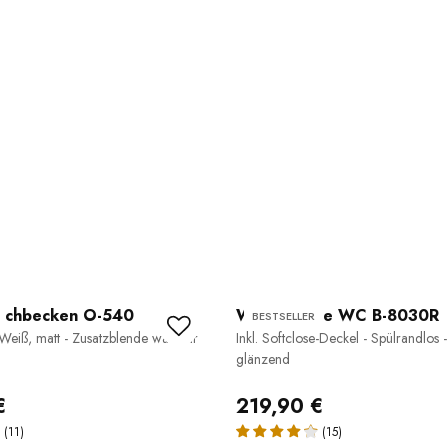
schbecken O-540
Wand-Hänge WC B-8030R
BESTSELLER
 Weiß, matt - Zusatzblende wählbar
Inkl. Softclose-Deckel - Spülrandlos 
glänzend
€
219,90 €
(11)
(15)