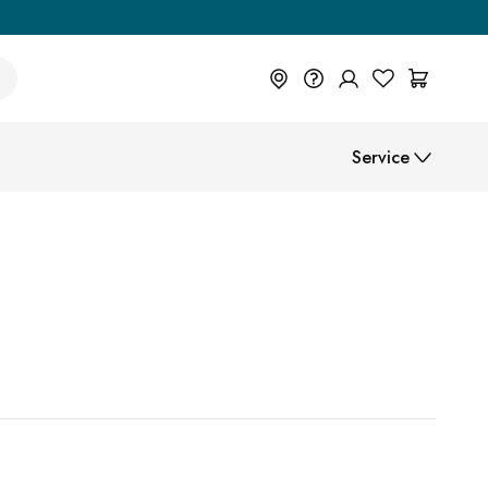
+49 614 55 98 830
Service
Du wünschst eine Beratung? Wir
sind persönlich für Dich da.
Help Center (FAQ)
Help Center
Beratung vereinbaren
Montageanleitungen
Zahlungsarten
Versand
B2B