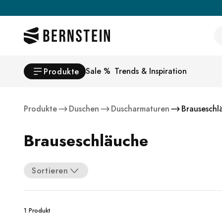
Skip to main content
Se
Sale %
Trends & Inspiration
Produkte
Produkte
Duschen
Duscharmaturen
Brauseschl
Brauseschläuche
Sortieren
1 Produkt