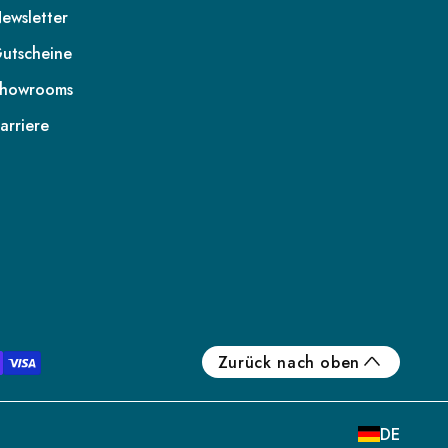
ewsletter
utscheine
howrooms
arriere
DE
AT
CH
FR
IT
Zurück nach oben
NL
BE
DE