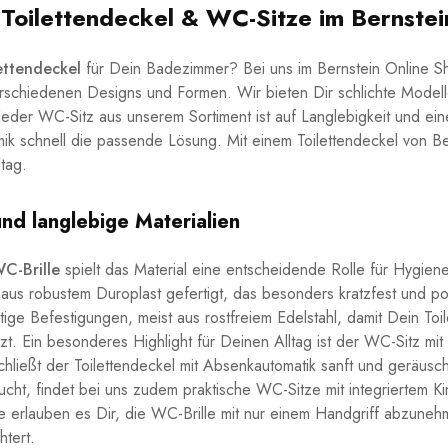
Toilettendeckel & WC-Sitze im Bernstei
ettendeckel
für Dein Badezimmer? Bei uns im Bernstein Online S
schiedenen Designs und Formen. Wir bieten Dir schlichte Modell
Jeder WC-Sitz aus unserem Sortiment ist auf Langlebigkeit und ei
mik schnell die passende Lösung. Mit einem Toilettendeckel von B
ltag.
nd langlebige Materialien
C-Brille
spielt das Material eine entscheidende Rolle für Hygiene
s robustem Duroplast gefertigt, das besonders kratzfest und poren
ge Befestigungen, meist aus rostfreiem Edelstahl, damit Dein Toil
tzt. Ein besonderes Highlight für Deinen Alltag ist der WC-Sitz m
chließt der Toilettendeckel mit Absenkautomatik sanft und geräusc
ucht, findet bei uns zudem praktische WC-Sitze mit integriertem Kin
 erlauben es Dir, die WC-Brille mit nur einem Handgriff abzuneh
htert.