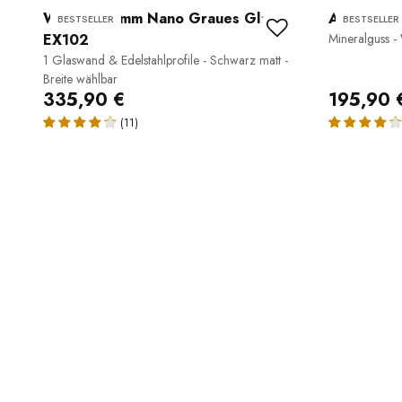
Walk-In 10 mm Nano Graues Glas
Aufsatzwa
BESTSELLER
BESTSELLER
EX102
Mineralguss -
1 Glaswand & Edelstahlprofile - Schwarz matt -
Breite wählbar
335,90 €
195,90 
(11)