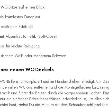
 WC-Sitze auf einen Blick:
ie kratzfestes Duroplast
rostfreiem Edelstahl
mit Absenkautomatik
(Soft-Close)
uss für leichte Reinigung
assischem Weiß oder modernem Schwarz
ines neuen WC-Deckels
n WC-Brille ist unkompliziert und im Handumdrehen erledigt. Um 
ch den alten WC-Sitz entfernen und die Montageflächen kurz rein
 Keramik und führst die Bolzen durch die vorgesehenen Löcher. Das
ft nur ein einfacher Schraubenschlüssel erforderlich ist, um alles s
chtet hast, ziehst Du die Muttern mit dem Schraubenschlüssel fes