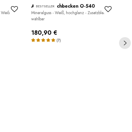
Aufsatzwaschbecken O-540
Fl
BESTSELLER
B
- Weiß
Mineralguss - Weiß, hochglanz - Zusatzblende
VI
wählbar
Stei
180,90 €
36
(7)