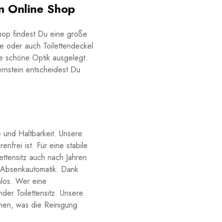
n Online Shop
hop findest Du eine große
e oder auch Toilettendeckel
ne schöne Optik ausgelegt.
ernstein entscheidest Du
 und Haltbarkeit. Unsere
frei ist. Für eine stabile
ettensitz auch nach Jahren
it Absenkautomatik: Dank
hlos. Wer eine
der Toilettensitz. Unsere
men, was die Reinigung