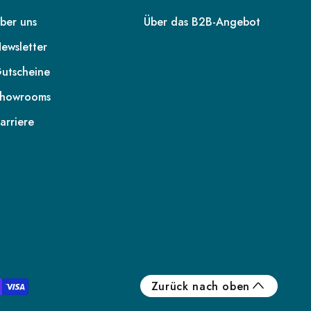
ber uns
Über das B2B-Angebot
ewsletter
utscheine
howrooms
arriere
DE
AT
CH
FR
IT
Zurück nach oben
NL