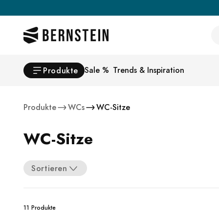
Skip to main content
Se
Sale %
Trends & Inspiration
Produkte
Produkte
WCs
WC-Sitze
WC-Sitze
Sortieren
11 Produkte