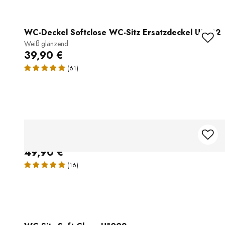
WC-Deckel Softclose WC-Sitz Ersatzdeckel U1002
Weiß glänzend
39,90 €
(61)
WC Deckel Duroplast WC Sitz
Ersatzdeckel für WC CH101 und 101R - Weiß glänzend
49,90 €
(16)