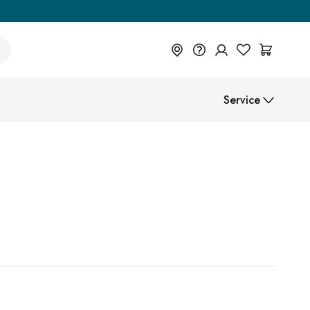
+49 614 55 98 830
Service
Du wünschst eine Beratung? Wir
sind persönlich für Dich da.
Help Center (FAQ)
Help Center
Beratung vereinbaren
Montageanleitungen
Zahlungsarten
Versand
B2B