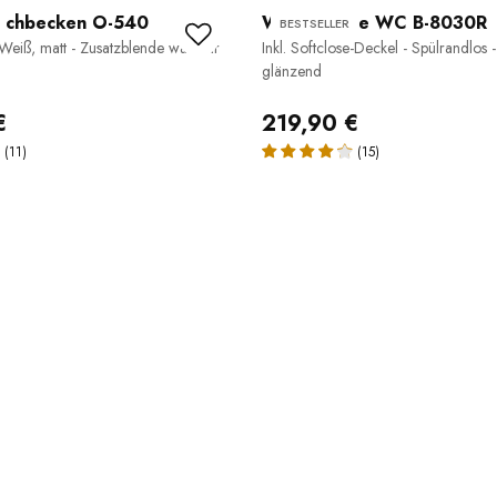
schbecken O-540
Wand-Hänge WC B-8030R
BESTSELLER
 Weiß, matt - Zusatzblende wählbar
Inkl. Softclose-Deckel - Spülrandlos 
glänzend
€
219,90 €
(11)
(15)