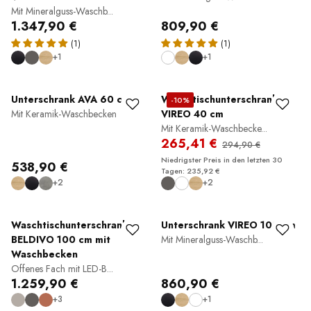
Mit Mineralguss-Waschb...
1.347,90 €
809,90 €
(1)
(1)
+1
+1
Unterschrank AVA 60 cm
Waschtischunterschrank
-10%
Mit Keramik-Waschbecken
VIREO 40 cm
Mit Keramik-Waschbecke...
265,41 €
294,90 €
Niedrigster Preis in den letzten 30
538,90 €
Tagen: 235,92 €
+2
+2
Waschtischunterschrank
Unterschrank VIREO 100 cm
BELDIVO 100 cm mit
Mit Mineralguss-Waschb...
Waschbecken
Offenes Fach mit LED-B...
1.259,90 €
860,90 €
+3
+1