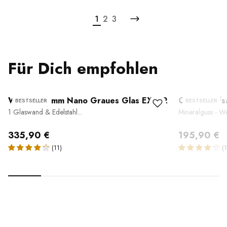
1
2
3
Für Dich empfohlen
Walk-In 10 mm Nano Graues Glas EX102
Ovales Auf
BESTSELLER
BESTSELLER
1 Glaswand & Edelstahl...
Mineralguss - We
335,90 €
195,90 €
(11)
(1