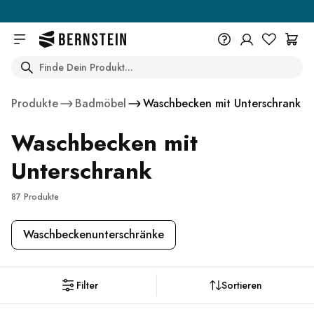
Skip to main content
Search
+49 614 55 98 830
Du wünschst eine Beratung? Wir
Produkte
Badmöbel
Waschbecken mit Unterschrank
sind persönlich für Dich da.
Help Center (FAQ)
Waschbecken mit
Beratung vereinbaren
Unterschrank
87 Produkte
Waschbeckenunterschränke
Filter
Sortieren