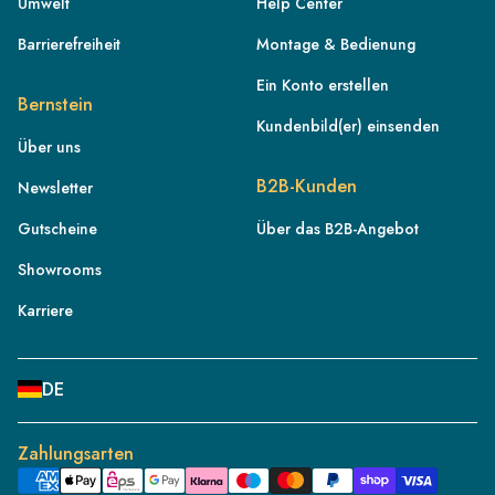
Umwelt
Help Center
Barrierefreiheit
Montage & Bedienung
Ein Konto erstellen
Bernstein
Kundenbild(er) einsenden
Über uns
DE
B2B-Kunden
Newsletter
AT
Gutscheine
Über das B2B-Angebot
CH
Showrooms
FR
IT
Karriere
NL
BE
DE
PL
ES
Zahlungsarten
PT