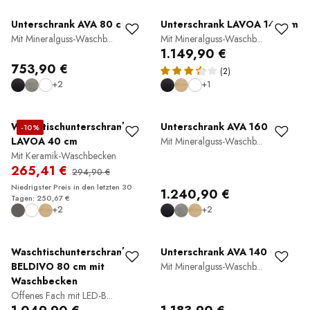
Unterschrank AVA 80 cm
Unterschrank LAVOA 140 cm
Mit Mineralguss-Waschb...
Mit Mineralguss-Waschb...
1.149,90 €
753,90 €
(2)
+2
+1
Waschtischunterschrank
Unterschrank AVA 160 cm
-10%
LAVOA 40 cm
Mit Mineralguss-Waschb...
Mit Keramik-Waschbecken
265,41 €
294,90 €
Niedrigster Preis in den letzten 30
1.240,90 €
Tagen: 250,67 €
+2
+2
Waschtischunterschrank
Unterschrank AVA 140 cm
BELDIVO 80 cm mit
Mit Mineralguss-Waschb...
Waschbecken
Offenes Fach mit LED-B...