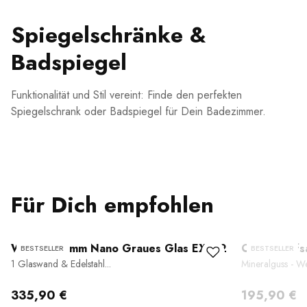
Spiegelschränke &
Badspiegel
Funktionalität und Stil vereint: Finde den perfekten
Spiegelschrank oder Badspiegel für Dein Badezimmer.
Für Dich empfohlen
Walk-In 10 mm Nano Graues Glas EX102
Ovales Auf
BESTSELLER
BESTSELLER
1 Glaswand & Edelstahl...
Mineralguss - We
335,90 €
195,90 €