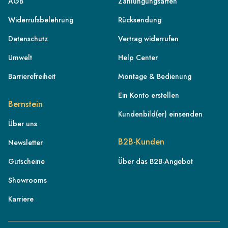
AGB
Zahlungungsarten
Widerrufsbelehrung
Rücksendung
Datenschutz
Vertrag widerrufen
Umwelt
Help Center
Barrierefreiheit
Montage & Bedienung
Ein Konto erstellen
Bernstein
Kundenbild(er) einsenden
Über uns
DE
B2B-Kunden
Newsletter
AT
Gutscheine
Über das B2B-Angebot
CH
Showrooms
FR
IT
Karriere
NL