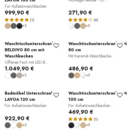
LAVOA 160 cm
Montage flexibel - 35 ...
Für Aufsatzwaschbecken
999,90 €
271,90 €
(1)
(4)
+2
+5
Waschtischunterschrank
Waschtischunterschrank TIM
BELDIVO 80 cm mit
80 cm
Waschbecken
Mit Keramik-Waschbecke...
Offenes Fach mit LED-B...
1.049,90 €
486,90 €
+3
+5
Badmöbel Unterschrank
Waschtischunterschrank TIM
LAVOA 120 cm
100 cm
Für Aufsatzwaschbecken
Für Aufsatzwaschbecken...
469,90 €
922,90 €
(1)
+2
+5