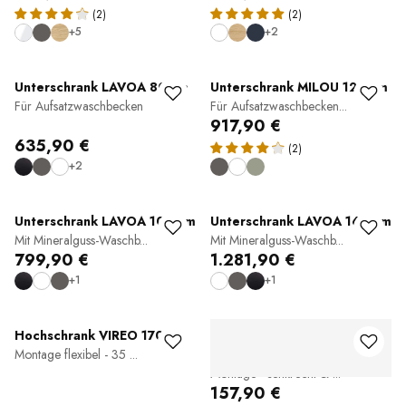
(2)
(2)
+5
+2
Unterschrank LAVOA 80 cm
Unterschrank MILOU 120 cm
Für Aufsatzwaschbecken
Für Aufsatzwaschbecken...
917,90 €
635,90 €
(2)
+2
Unterschrank LAVOA 100 cm
Unterschrank LAVOA 160 cm
Mit Mineralguss-Waschb...
Mit Mineralguss-Waschb...
799,90 €
1.281,90 €
+1
+1
Hochschrank VIREO 170 cm
Wandnische aus Edelstahl
Montage flexibel - 35 ...
BS603010
Montage - senkrecht & ...
157,90 €