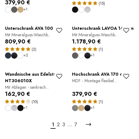
379,90 €
(15)
+1
Unterschrank AVA 100 cm
Unterschrank LAVOA 140 cm
Mit Mineralguss-Waschb...
Mit Mineralguss-Waschb...
809,90 €
1.178,90 €
(2)
(1)
+2
+1
Wandnische aus Edelstahl
Hochschrank AVA 170 cm
NT306010X
MDF - Montage flexibel...
Mit Ablagen - senkrech...
162,90 €
379,90 €
(10)
(1)
+1
+1
1
2
3
…
7