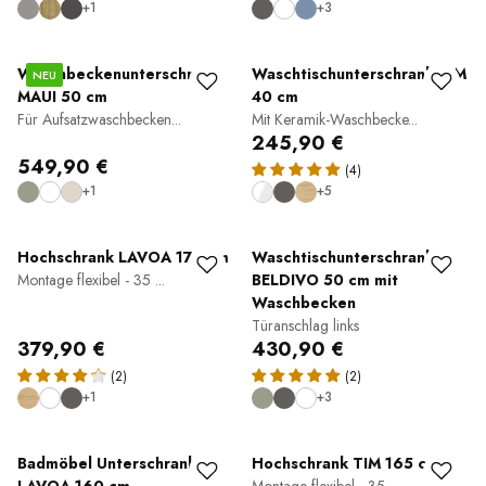
+1
+3
Waschbeckenunterschrank
Waschtischunterschrank TIM
NEU
MAUI 50 cm
40 cm
Für Aufsatzwaschbecken...
Mit Keramik-Waschbecke...
245,90 €
549,90 €
(4)
+1
+5
Hochschrank LAVOA 170 cm
Waschtischunterschrank
Montage flexibel - 35 ...
BELDIVO 50 cm mit
Waschbecken
Türanschlag links
379,90 €
430,90 €
(2)
(2)
+1
+3
Badmöbel Unterschrank
Hochschrank TIM 165 cm