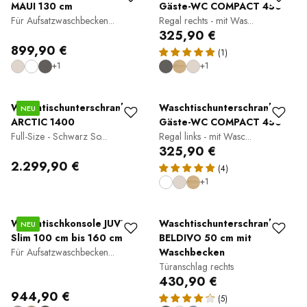
MAUI 130 cm
Gäste-WC COMPACT 450
Für Aufsatzwaschbecken...
Regal rechts - mit Was...
325,90 €
899,90 €
(1)
+1
+1
Waschtischunterschrank
Waschtischunterschrank
NEU
ARCTIC 1400
Gäste-WC COMPACT 450
Full-Size - Schwarz So...
Regal links - mit Wasc...
325,90 €
2.299,90 €
(4)
+1
Waschtischkonsole JUVIA
Waschtischunterschrank
NEU
Slim 100 cm bis 160 cm
BELDIVO 50 cm mit
Für Aufsatzwaschbecken...
Waschbecken
Türanschlag rechts
430,90 €
944,90 €
(5)