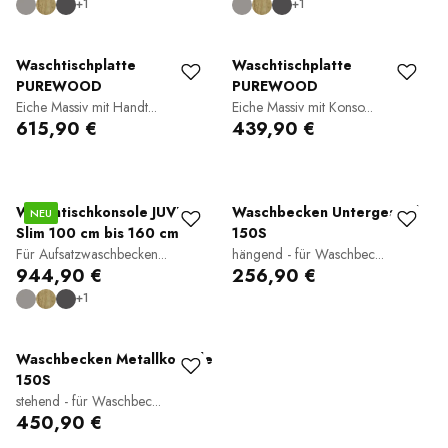
+1
+1
Waschtischplatte
Waschtischplatte
PUREWOOD
PUREWOOD
Eiche Massiv mit Handt...
Eiche Massiv mit Konso...
615,90 €
439,90 €
Waschtischkonsole JUVIA
Waschbecken Untergestell
NEU
Slim 100 cm bis 160 cm
150S
Für Aufsatzwaschbecken...
hängend - für Waschbec...
944,90 €
256,90 €
+1
Waschbecken Metallkonsole
150S
stehend - für Waschbec...
450,90 €