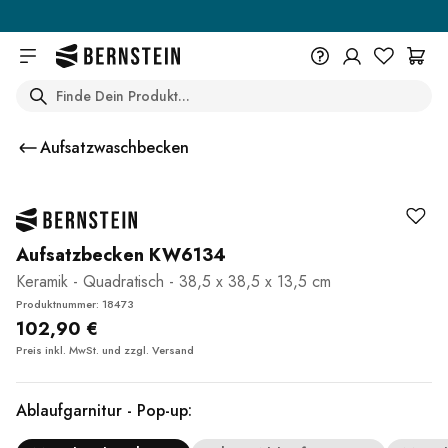
Skip to main content
Search
+49 614 55 98 830
Du wünschst eine Beratung? Wir
Aufsatzwaschbecken
sind persönlich für Dich da.
Help Center (FAQ)
Beratung vereinbaren
Aufsatzbecken KW6134
Keramik - Quadratisch - 38,5 x 38,5 x 13,5 cm
Produktnummer: 18473
102,90 €
Preis inkl. MwSt. und zzgl.
Versand
Ablaufgarnitur - Pop-up: