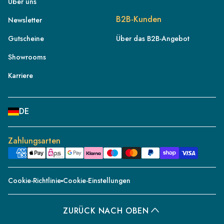
Über uns
DE
B2B-Kunden
Newsletter
AT
Gutscheine
Über das B2B-Angebot
CH
Showrooms
FR
IT
Karriere
NL
BE
DE
PL
ES
Zahlungsarten
PT
DK
Cookie-Richtlinie
Cookie-Einstellungen
SE
CZ
ZURÜCK NACH OBEN
IE