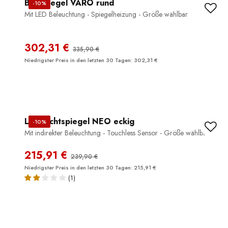
Badspiegel VARO rund
-10%
Mit LED Beleuchtung - Spiegelheizung - Größe wählbar
302,31 €
335,90 €
Niedrigster Preis in den letzten 30 Tagen: 302,31 €
LED Lichtspiegel NEO eckig
-10%
Mit indirekter Beleuchtung - Touchless Sensor - Größe wählbar
215,91 €
239,90 €
Niedrigster Preis in den letzten 30 Tagen: 215,91 €
(1)