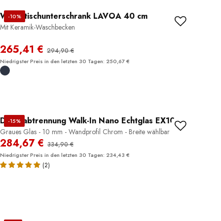
Waschtischunterschrank LAVOA 40 cm
-10%
Mit Keramik-Waschbecken
265,41 €
294,90 €
Niedrigster Preis in den letzten 30 Tagen: 250,67 €
Duschabtrennung Walk-In Nano Echtglas EX101
-15%
Graues Glas - 10 mm - Wandprofil Chrom - Breite wählbar
284,67 €
334,90 €
Niedrigster Preis in den letzten 30 Tagen: 234,43 €
(2)