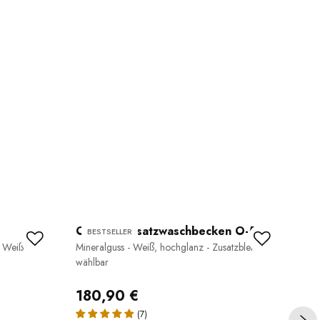
Ovales Aufsatzwaschbecken O-540
Fl
BESTSELLER
B
- Weiß
Mineralguss - Weiß, hochglanz - Zusatzblende
VI
wählbar
Stei
180,90 €
36
(7)