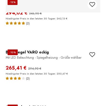
Duschabtrennung Walk-In Nano EX101
-15%
Graues Glas - 8 mm - Wandprofil Schwarz - Breite wählbar
294,02 €
345,90 €
Niedrigster Preis in den letzten 30 Tagen: 242,13 €
(2)
Badspiegel VARO eckig
-10%
Mit LED Beleuchtung - Spiegelheizung - Größe wählbar
265,41 €
294,90 €
Niedrigster Preis in den letzten 30 Tagen: 250,67 €
(2)