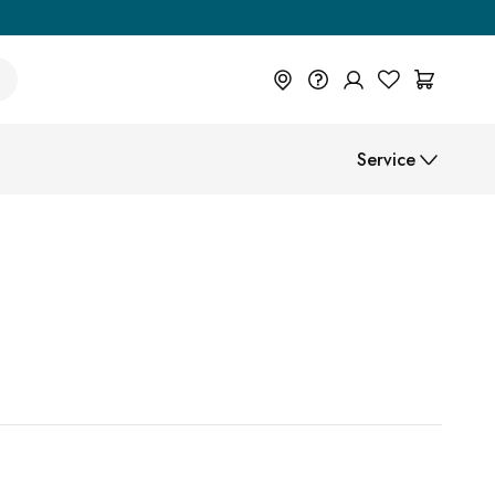
+49 614 55 98 830
Service
Du wünschst eine Beratung? Wir
sind persönlich für Dich da.
Help Center (FAQ)
Help Center
Beratung vereinbaren
Montageanleitungen
Zahlungsarten
Versand
B2B