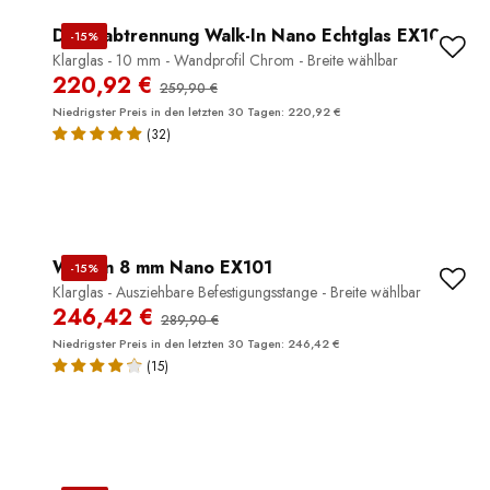
Duschabtrennung Walk-In Nano Echtglas EX101
-15%
Klarglas - 10 mm - Wandprofil Chrom - Breite wählbar
220,92 €
259,90 €
Niedrigster Preis in den letzten 30 Tagen: 220,92 €
(32)
Walk-In 8 mm Nano EX101
-15%
Klarglas - Ausziehbare Befestigungsstange - Breite wählbar
246,42 €
289,90 €
Niedrigster Preis in den letzten 30 Tagen: 246,42 €
(15)