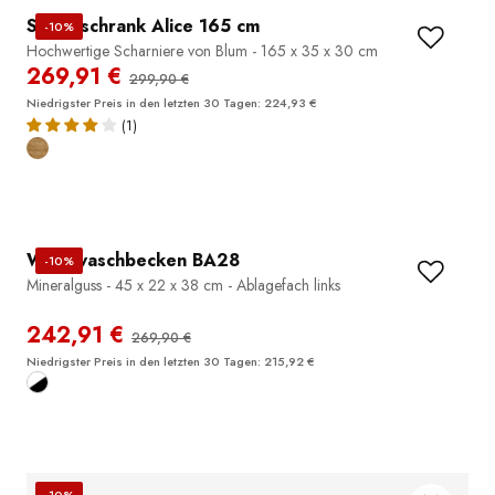
Seitenschrank Alice 165 cm
-10%
Hochwertige Scharniere von Blum - 165 x 35 x 30 cm
269,91 €
299,90 €
Niedrigster Preis in den letzten 30 Tagen: 224,93 €
(1)
Wandwaschbecken BA28
-10%
Mineralguss - 45 x 22 x 38 cm - Ablagefach links
242,91 €
269,90 €
Niedrigster Preis in den letzten 30 Tagen: 215,92 €
Seitenschrank EDGE 170 cm
-10%