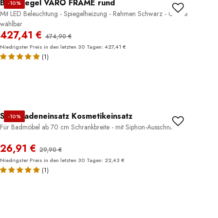
Badspiegel VARO FRAME rund
-10%
Mit LED Beleuchtung - Spiegelheizung - Rahmen Schwarz - Größe
wählbar
427,41 €
474,90 €
Niedrigster Preis in den letzten 30 Tagen: 427,41 €
(1)
Schubladeneinsatz Kosmetikeinsatz
-10%
Für Badmöbel ab 70 cm Schrankbreite - mit Siphon-Ausschnitt
26,91 €
29,90 €
Niedrigster Preis in den letzten 30 Tagen: 22,43 €
(1)