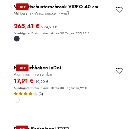
Waschtischunterschrank VIREO 40 cm
-10%
Mit Keramik-Waschbecken - weiß
265,41 €
294,90 €
Niedrigster Preis in den letzten 30 Tagen: 235,92 €
Handtuchhaken InDot
-10%
Aluminium - versenkbar
17,91 €
19,90 €
Niedrigster Preis in den letzten 30 Tagen: 15,92 €
(3)
Runder Badspiegel 8232
-15%