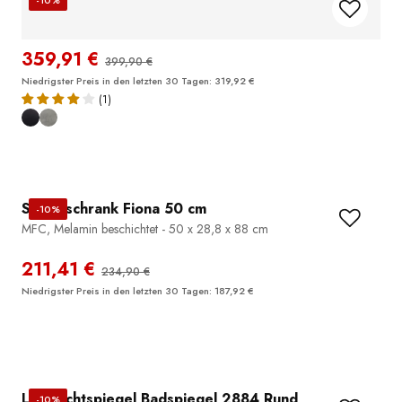
Montage flexibel - 170 x 40 x 30 cm
359,91 €
399,90 €
Niedrigster Preis in den letzten 30 Tagen: 319,92 €
(1)
Seitenschrank Fiona 50 cm
-10%
MFC, Melamin beschichtet - 50 x 28,8 x 88 cm
211,41 €
234,90 €
Niedrigster Preis in den letzten 30 Tagen: 187,92 €
LED Lichtspiegel Badspiegel 2884 Rund
-10%