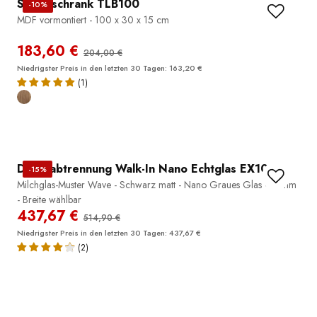
Seitenschrank TLB100
-10%
MDF vormontiert - 100 x 30 x 15 cm
183,60 €
204,00 €
Niedrigster Preis in den letzten 30 Tagen: 163,20 €
(1)
Duschabtrennung Walk-In Nano Echtglas EX101
-15%
Milchglas-Muster Wave - Schwarz matt - Nano Graues Glas - 10mm
- Breite wählbar
437,67 €
514,90 €
Niedrigster Preis in den letzten 30 Tagen: 437,67 €
(2)