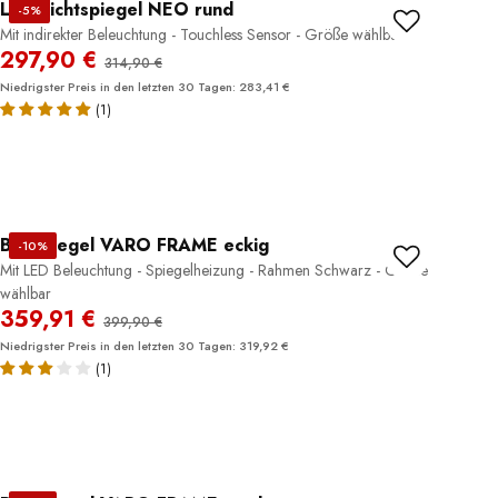
LED Lichtspiegel NEO rund
-5%
Mit indirekter Beleuchtung - Touchless Sensor - Größe wählbar
297,90 €
314,90 €
Niedrigster Preis in den letzten 30 Tagen: 283,41 €
(1)
Badspiegel VARO FRAME eckig
-10%
Mit LED Beleuchtung - Spiegelheizung - Rahmen Schwarz - Größe
wählbar
359,91 €
399,90 €
Niedrigster Preis in den letzten 30 Tagen: 319,92 €
(1)