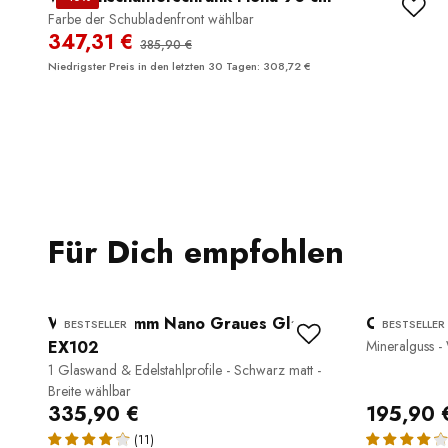
Farbe der Schubladenfront wählbar
347,31 €
385,90 €
Niedrigster Preis in den letzten 30 Tagen: 308,72 €
Für Dich empfohlen
Walk-In 10 mm Nano Graues Glas
Ovales Au
BESTSELLER
BESTSELLER
EX102
Mineralguss -
1 Glaswand & Edelstahlprofile - Schwarz matt -
Breite wählbar
335,90 €
195,90 
(11)