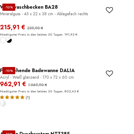
Wandwaschbecken BA28
-10%
Mineralguss - 45 x 22 x 38 cm - Ablagefach rechts
215,91 €
239,90 €
Niedrigster Preis in den letzten 30 Tagen: 191,92 €
Freistehende Badewanne DALIA
-10%
Acryl - Weiß glänzend - 170 x 72 x 60 cm
962,91 €
1.069,90 €
Niedrigster Preis in den letzten 30 Tagen: 802,43 €
(1)
Aufputz Duschsystem NT7385
-10%