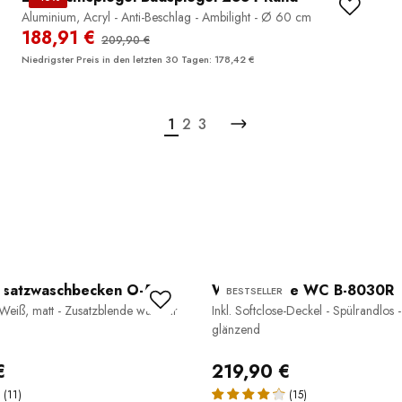
Aluminium, Acryl - Anti-Beschlag - Ambilight - Ø 60 cm
188,91 €
209,90 €
Niedrigster Preis in den letzten 30 Tagen: 178,42 €
1
2
3
fsatzwaschbecken O-540
Wand-Hänge WC B-8030R
BESTSELLER
 Weiß, matt - Zusatzblende wählbar
Inkl. Softclose-Deckel - Spülrandlos 
glänzend
€
219,90 €
(11)
(15)