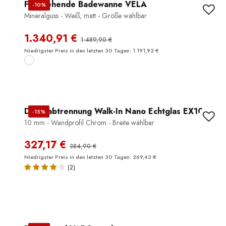
Freistehende Badewanne VELA
-10%
Mineralguss - Weiß, matt - Größe wählbar
1.340,91 €
1.489,90 €
Niedrigster Preis in den letzten 30 Tagen: 1.191,92 €
Duschabtrennung Walk-In Nano Echtglas EX101
-15%
10 mm - Wandprofil Chrom - Breite wählbar
327,17 €
384,90 €
Niedrigster Preis in den letzten 30 Tagen: 269,43 €
(2)