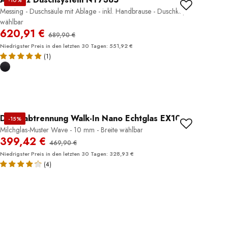
Messing - Duschsäule mit Ablage - inkl. Handbrause - Duschkopf
wählbar
620,91 €
689,90 €
Niedrigster Preis in den letzten 30 Tagen: 551,92 €
(1)
Duschabtrennung Walk-In Nano Echtglas EX101
-15%
Milchglas-Muster Wave - 10 mm - Breite wählbar
399,42 €
469,90 €
Niedrigster Preis in den letzten 30 Tagen: 328,93 €
(4)