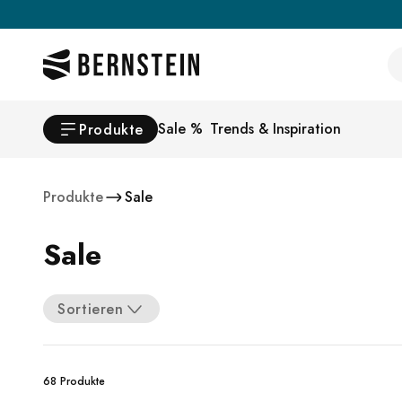
Skip to main content
Se
Sale %
Trends & Inspiration
Produkte
Produkte
Sale
Sale
Sortieren
68 Produkte