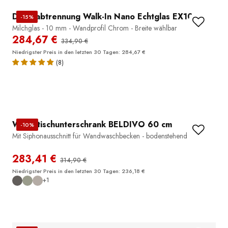
Duschabtrennung Walk-In Nano Echtglas EX101
-15%
Milchglas - 10 mm - Wandprofil Chrom - Breite wählbar
284,67 €
334,90 €
Niedrigster Preis in den letzten 30 Tagen: 284,67 €
(8)
Waschtischunterschrank BELDIVO 60 cm
-10%
Mit Siphonausschnitt für Wandwaschbecken - bodenstehend
283,41 €
314,90 €
Niedrigster Preis in den letzten 30 Tagen: 236,18 €
+1