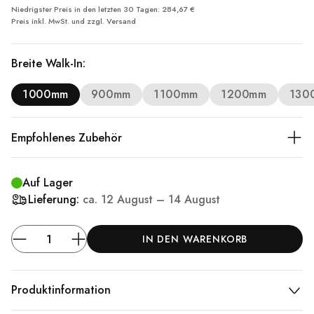
Niedrigster Preis in den letzten 30 Tagen: 284,67 €
Preis inkl. MwSt. und zzgl.
Versand
Breite Walk-In:
1000mm
900mm
1100mm
1200mm
130
Empfohlenes Zubehör
Auf Lager
Lieferung:
ca.
12 August – 14 August
IN DEN WARENKORB
Produktinformation