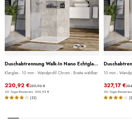
Duschabtrennung Walk-In Nano Echtglas EX101
Klarglas - 10 mm - Wandprofil Chrom - Breite wählbar
10 mm - Wandpro
220,92 €
327,17 €
259,90 €
384
30-Tage-Bestpreis: 220,92 €
30-Tage-Bestpreis
(32)
(2