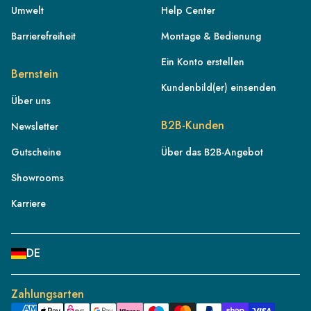
Umwelt
Help Center
Barrierefreiheit
Montage & Bedienung
Ein Konto erstellen
Bernstein
Kundenbild(er) einsenden
Über uns
DE
B2B-Kunden
Newsletter
AT
Gutscheine
Über das B2B-Angebot
CH
Showrooms
FR
IT
Karriere
NL
BE
DE
PL
ES
Zahlungsarten