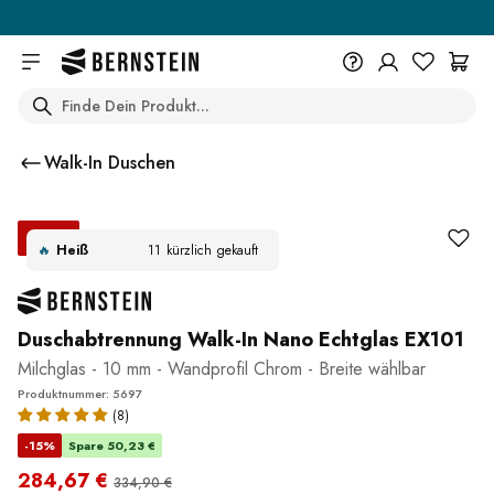
Skip to main content
Search
+49 614 55 98 830
Du wünschst eine Beratung? Wir
Walk-In Duschen
sind persönlich für Dich da.
Help Center (FAQ)
-15%
Beratung vereinbaren
🔥
Heiß
11
kürzlich gekauft
begehrt:
Duschabtrennung Walk-In Nano Echtglas EX101
Milchglas - 10 mm - Wandprofil Chrom - Breite wählbar
Produktnummer: 5697
(8)
-15%
Spare 50,23 €
284,67 €
334,90 €