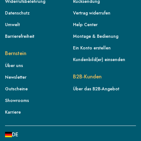
Widerrufsbelehrung
Rücksendung
Datenschutz
Vertrag widerrufen
Umwelt
Help Center
Barrierefreiheit
Montage & Bedienung
Ein Konto erstellen
Bernstein
Kundenbild(er) einsenden
Über uns
DE
B2B-Kunden
Newsletter
AT
Gutscheine
Über das B2B-Angebot
CH
Showrooms
FR
IT
Karriere
NL
BE
DE
PL