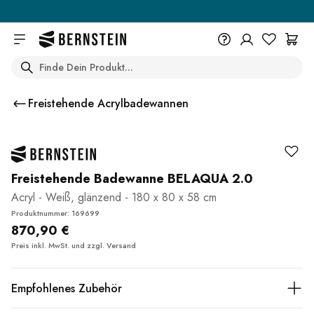
Skip to main content
Search
+49 614 55 98 830
Du wünschst eine Beratung? Wir
Freistehende Acrylbadewannen
sind persönlich für Dich da.
Help Center (FAQ)
Beratung vereinbaren
Freistehende Badewanne BELAQUA 2.0
Acryl - Weiß, glänzend - 180 x 80 x 58 cm
Produktnummer: 169699
870,90 €
Preis inkl. MwSt. und zzgl.
Versand
Empfohlenes Zubehör