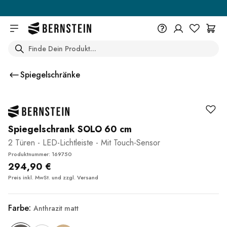
Skip to main content
Search
+49 614 55 98 830
Du wünschst eine Beratung? Wir
Spiegelschränke
sind persönlich für Dich da.
Help Center (FAQ)
Beratung vereinbaren
Spiegelschrank SOLO 60 cm
2 Türen - LED-Lichtleiste - Mit Touch-Sensor
Produktnummer: 169750
294,90 €
Preis inkl. MwSt. und zzgl.
Versand
Farbe:
Anthrazit matt