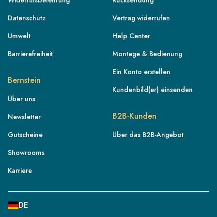
Widerrufsbelehrung
Rücksendung
Datenschutz
Vertrag widerrufen
Umwelt
Help Center
Barrierefreiheit
Montage & Bedienung
Ein Konto erstellen
Bernstein
Kundenbild(er) einsenden
Über uns
DE
B2B-Kunden
Newsletter
AT
Gutscheine
Über das B2B-Angebot
CH
Showrooms
FR
IT
Karriere
NL
BE
DE
PL