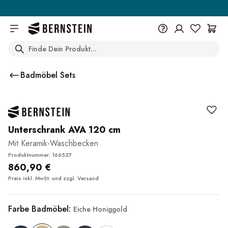
Skip to main content
Search
+49 614 55 98 830
Du wünschst eine Beratung? Wir
Badmöbel Sets
sind persönlich für Dich da.
Help Center (FAQ)
Beratung vereinbaren
Unterschrank AVA 120 cm
Mit Keramik-Waschbecken
Produktnummer: 166527
860,90 €
Preis inkl. MwSt. und zzgl.
Versand
Farbe Badmöbel:
Eiche Honiggold