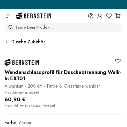
Skip to main content
Search
+49 614 55 98 830
Du wünschst eine Beratung? Wir
Dusche Zubehör
sind persönlich für Dich da.
Help Center (FAQ)
Beratung vereinbaren
Wandanschlussprofil für Duschabtrennung Walk-
In EX101
Aluminium - 200 cm - Farbe & Glasstärke wählbar
Produktnummer: 20268
60,90 €
Preis inkl. MwSt. und zzgl.
Versand
Farbe:
Chrom