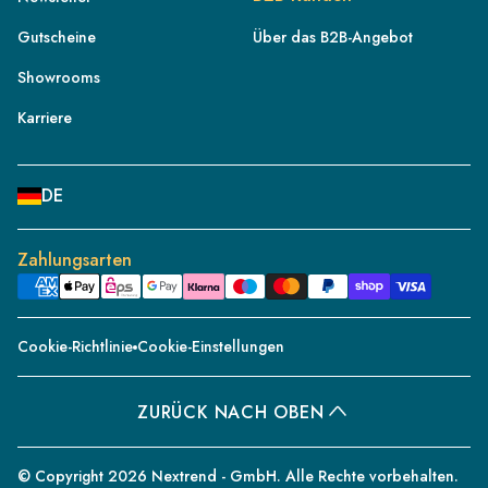
AT
Gutscheine
Über das B2B-Angebot
CH
Showrooms
FR
IT
Karriere
NL
BE
DE
PL
ES
Zahlungsarten
PT
DK
Cookie-Richtlinie
Cookie-Einstellungen
SE
CZ
ZURÜCK NACH OBEN
IE
CH/FR
© Copyright 2026 Nextrend - GmbH. Alle Rechte vorbehalten.