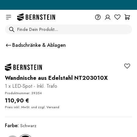
Skip to main content
Search
+49 614 55 98 830
Du wünschst eine Beratung? Wir
Badschränke & Ablagen
sind persönlich für Dich da.
Help Center (FAQ)
Beratung vereinbaren
Wandnische aus Edelstahl NT203010X
1 x LED-Spot - Inkl. Trafo
Produktnummer: 39354
110,90 €
Preis inkl. MwSt. und zzgl.
Versand
Farbe:
Schwarz