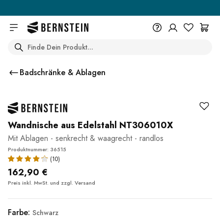
Skip to main content
Search
+49 614 55 98 830
Du wünschst eine Beratung? Wir
Badschränke & Ablagen
sind persönlich für Dich da.
Help Center (FAQ)
Beratung vereinbaren
Wandnische aus Edelstahl NT306010X
Mit Ablagen - senkrecht & waagrecht - randlos
Produktnummer: 36515
(10)
162,90 €
Preis inkl. MwSt. und zzgl.
Versand
Farbe:
Schwarz