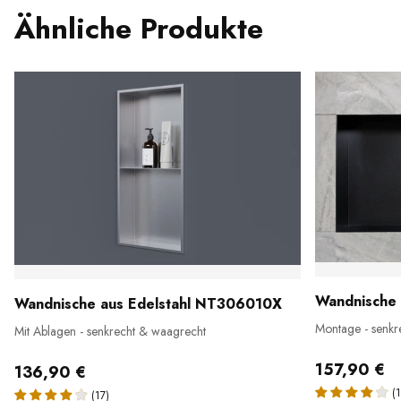
Ähnliche Produkte
Wandnische 
Wandnische aus Edelstahl NT306010X
Montage - senkr
Mit Ablagen - senkrecht & waagrecht
157,90 €
136,90 €
(1
(17)