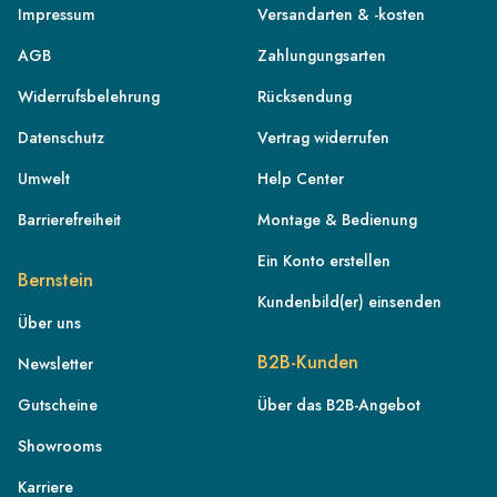
Impressum
Versandarten & -kosten
AGB
Zahlungungsarten
Widerrufsbelehrung
Rücksendung
Datenschutz
Vertrag widerrufen
Umwelt
Help Center
Barrierefreiheit
Montage & Bedienung
Ein Konto erstellen
Bernstein
Kundenbild(er) einsenden
Über uns
DE
B2B-Kunden
Newsletter
AT
Gutscheine
Über das B2B-Angebot
CH
Showrooms
FR
IT
Karriere