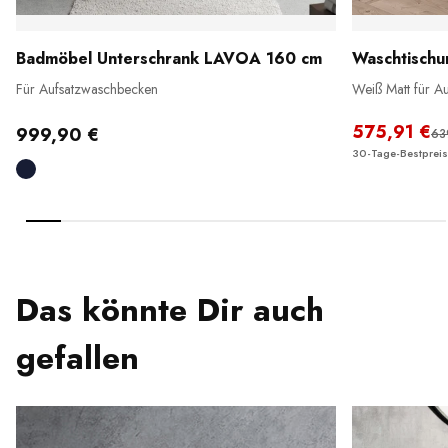
Badmöbel Unterschrank LAVOA 160 cm
Waschtischu
Für Aufsatzwaschbecken
Weiß Matt für A
575,91 €
999,90 €
63
30-Tage-Bestpreis
Das könnte Dir auch
gefallen