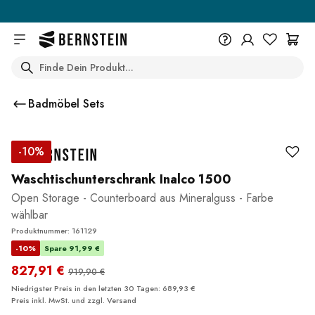
Skip to main content
Search
+49 614 55 98 830
Du wünschst eine Beratung? Wir
Badmöbel Sets
sind persönlich für Dich da.
Help Center (FAQ)
-10%
Beratung vereinbaren
Waschtischunterschrank Inalco 1500
Open Storage - Counterboard aus Mineralguss - Farbe
wählbar
Produktnummer: 161129
-10%
Spare 91,99 €
827,91 €
919,90 €
Niedrigster Preis in den letzten 30 Tagen: 689,93 €
Preis inkl. MwSt. und zzgl.
Versand