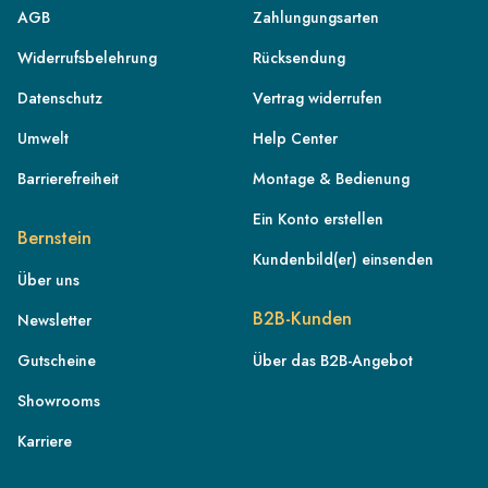
AGB
Zahlungungsarten
Widerrufsbelehrung
Rücksendung
Datenschutz
Vertrag widerrufen
Umwelt
Help Center
Barrierefreiheit
Montage & Bedienung
Ein Konto erstellen
Bernstein
Kundenbild(er) einsenden
Über uns
DE
B2B-Kunden
Newsletter
AT
Gutscheine
Über das B2B-Angebot
CH
Showrooms
FR
IT
Karriere
NL