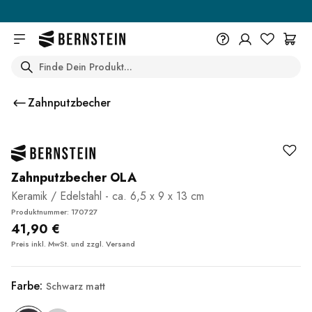
Skip to main content
Search
+49 614 55 98 830
Du wünschst eine Beratung? Wir
Zahnputzbecher
sind persönlich für Dich da.
Help Center (FAQ)
Beratung vereinbaren
Zahnputzbecher OLA
Keramik / Edelstahl - ca. 6,5 x 9 x 13 cm
Produktnummer: 170727
41,90 €
Preis inkl. MwSt. und zzgl.
Versand
Farbe:
Schwarz matt