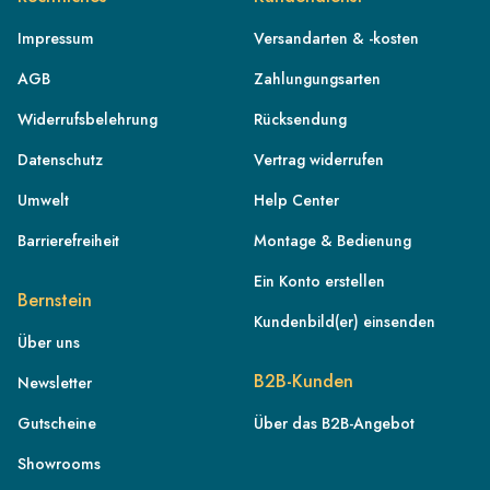
Impressum
Versandarten & -kosten
AGB
Zahlungungsarten
Widerrufsbelehrung
Rücksendung
Datenschutz
Vertrag widerrufen
Umwelt
Help Center
Barrierefreiheit
Montage & Bedienung
Ein Konto erstellen
Bernstein
Kundenbild(er) einsenden
Über uns
DE
B2B-Kunden
Newsletter
AT
Gutscheine
Über das B2B-Angebot
CH
Showrooms
FR